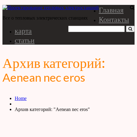
Главная
Контакты
Все о тепловых электрических станциях
карта
статьи
Архив категорий:
Aenean nec eros
Home
Архив категорий: "Aenean nec eros"