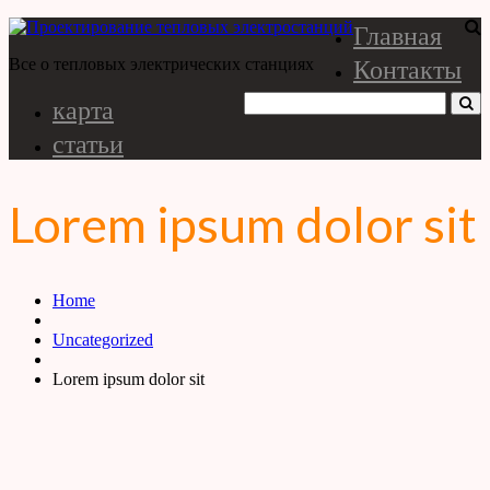
Главная
Контакты
Все о тепловых электрических станциях
карта
статьи
Lorem ipsum dolor sit
Home
Uncategorized
Lorem ipsum dolor sit